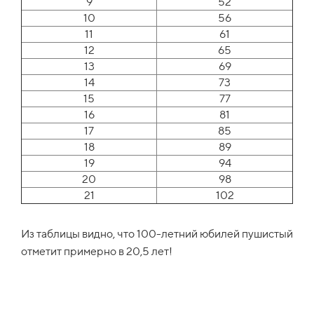
9
52
10
56
11
61
12
65
13
69
14
73
15
77
16
81
17
85
18
89
19
94
20
98
21
102
Из таблицы видно, что 100-летний юбилей пушистый
отметит примерно в 20,5 лет!