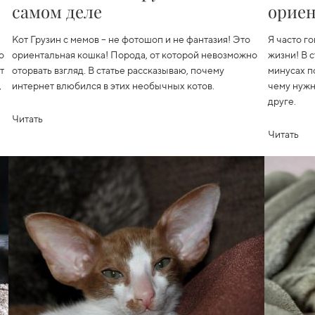
самом деле
орие
Кот Грузин с мемов
– не фотошоп и не фантазия! Это
Я часто го
о
ориентальная кошка! Порода, от которой невозможно
жизни! В 
т
оторвать взгляд. В статье рассказываю, почему
минусах п
,
интернет влюбился в этих необычных котов.
чему нужн
друге.
Читать
Читать