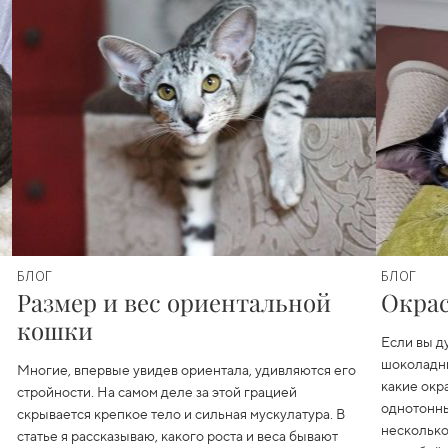
БЛОГ
БЛОГ
Размер и вес ориентальной
Окра
кошки
Если вы д
шоколадн
Многие, впервые увидев ориентала, удивляются его
какие окр
стройности. На самом деле за этой грацией
однотонны
скрывается крепкое тело и сильная мускулатура. В
несколько
статье я рассказываю, какого роста и веса бывают